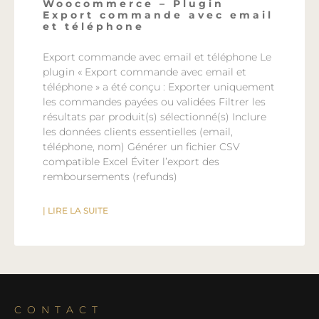
Woocommerce – Plugin
Export commande avec email
et téléphone
Export commande avec email et téléphone Le
plugin « Export commande avec email et
téléphone » a été conçu : Exporter uniquement
les commandes payées ou validées Filtrer les
résultats par produit(s) sélectionné(s) Inclure
les données clients essentielles (email,
téléphone, nom) Générer un fichier CSV
compatible Excel Éviter l’export des
remboursements (refunds)
| LIRE LA SUITE
CONTACT