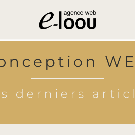
onception W
s derniers artic