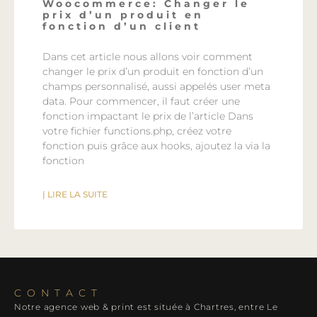
Woocommerce: Changer le
prix d’un produit en
fonction d’un client
Dans cet article nous allons voir comment
changer le prix d’un produit en fonction d’un
champs personnalisé, aussi appelés user meta
data. Pour commencer, il faut créer une
fonction impactant le prix de l’article Dans
votre fichier functions.php, créez votre
fonction puis grâce aux hooks, ajoutez la via la
fonction
| LIRE LA SUITE
CONTACT
Notre agence web & print est située à Chartres, entre Le