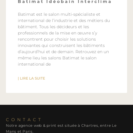
Batimat Idéobain Interclima
Batimat est le salon multi-spécialiste et
international de l’industrie et des métiers du
bâtiment. Tous les décideurs et les
professionnels de la mise en œuvre s’y
rencontrent pour choisir les solutions
innovantes qui construisent les bâtiments
d’aujourd’hui et de demain. Retrouvez en un
même lieu les salons Batimat le salon
international de
| LIRE LA SUITE
CONTACT
Notre agence web & print est située à Chartres, entre Le
Mans et Paris.