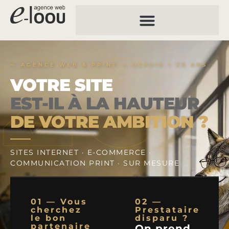
20
— AGENCE WEB & PRINT — DEPUIS + 20 ANS
VOTRE SITE
EST-IL À LA HAUTEUR
DE VOTRE AMBITION ?
SITES INTERNET · E-COMMERCE ·
COMMUNICATION PRINT · SUR MESURE
01 — Vous
02 —
cherchez
Prestataire
le bon
disparu ?
partenaire
On prend