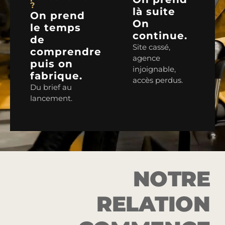
?
là suite
On prend
On
le temps
continue.
de
Site cassé,
comprendre
agence
puis on
injoignable,
fabrique.
accès perdus.
Du brief au
lancement.
NOTRE
RELATION