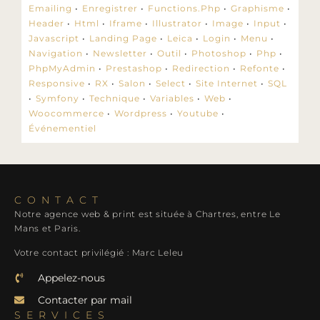
Emailing
Enregistrer
Functions.php
Graphisme
Header
Html
Iframe
Illustrator
Image
Input
Javascript
Landing Page
Leica
Login
Menu
Navigation
Newsletter
Outil
Photoshop
Php
PhpMyAdmin
Prestashop
Redirection
Refonte
Responsive
RX
Salon
Select
Site Internet
SQL
Symfony
Technique
Variables
Web
Woocommerce
Wordpress
Youtube
Événementiel
CONTACT
Notre agence web & print est située à Chartres, entre Le
Mans et Paris.
Votre contact privilégié : Marc Leleu
Appelez-nous
Contacter par mail
SERVICES