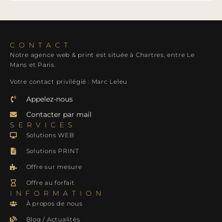
CONTACT
Notre agence web & print est située à Chartres, entre Le
Mans et Paris.
Votre contact privilégié : Marc Leleu
Appelez-nous
Contacter par mail
SERVICES
Solutions WEB
Solutions PRINT
Offre sur mesure
Offre au forfait
INFORMATION
À propos de nous
Blog / Actualités