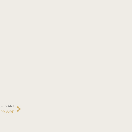
 SUIVANT
ite web