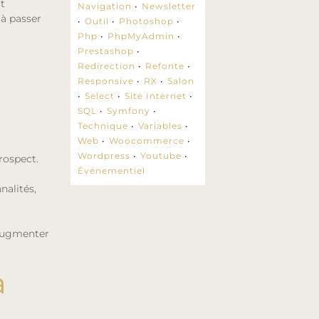
t
Navigation
Newsletter
 à passer
Outil
Photoshop
Php
PhpMyAdmin
Prestashop
Redirection
Refonte
Responsive
RX
Salon
Select
Site Internet
SQL
Symfony
Technique
Variables
Web
Woocommerce
Wordpress
Youtube
rospect.
Événementiel
nalités,
 augmenter
à