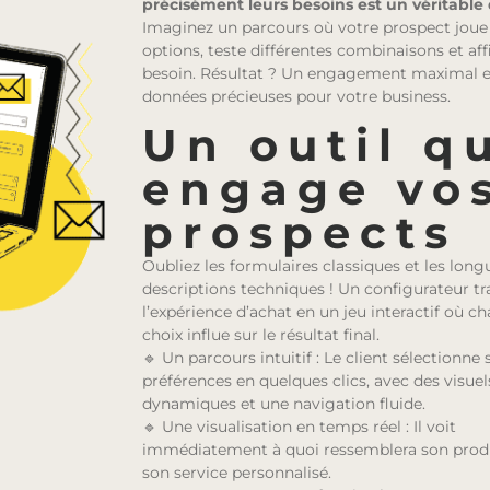
précisément leurs besoins est un véritable 
Imaginez un parcours où votre prospect joue
options, teste différentes combinaisons et aff
besoin. Résultat ? Un engagement maximal e
données précieuses pour votre business.
Un outil q
engage vo
prospects
Oubliez les formulaires classiques et les long
descriptions techniques ! Un configurateur t
l’expérience d’achat en un jeu interactif où c
choix influe sur le résultat final.
🔹 Un parcours intuitif : Le client sélectionne 
préférences en quelques clics, avec des visuel
dynamiques et une navigation fluide.
🔹 Une visualisation en temps réel : Il voit
immédiatement à quoi ressemblera son prod
son service personnalisé.