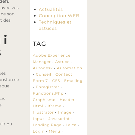
défi.
 avec vos
Actualités
ine son
Conception WEB
t des
Techniques et
astuces
ui
TAG
s
Adobe Experience
Manager
Astuce
Autodesk
Automation
ues
Conseil
Contact
ransforme
Form 7
CSS
Emailing
haque
Enregistrer
Functions.php
ses
Graphisme
Header
s
Html
Iframe
Illustrator
Image
Input
Javascript
uit ou
Landing Page
Leica
Login
Menu