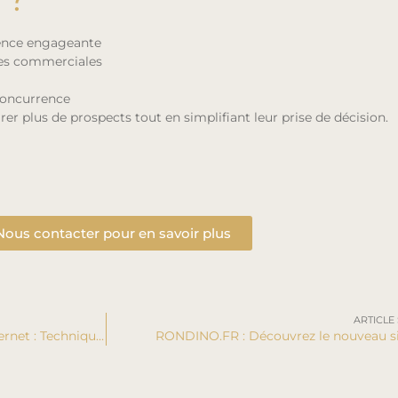
ience engageante
ipes commerciales
 concurrence
irer plus de prospects tout en simplifiant leur prise de décision.
Nous contacter pour en savoir plus
ARTICLE
Pourquoi mettre à jour votre site internet : Technique, ergonomie et esthétisme.
RONDINO.FR : Découvrez le nouveau s