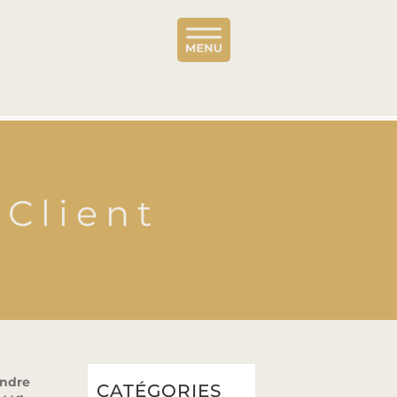
 Client
endre
CATÉGORIES