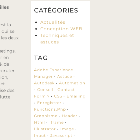
lles
CATÉGORIES
Actualités
st la
Conception WEB
 qui
se
Techniques et
 les deux
astuces
etings,
TAG
r en
, de
Adobe Experience
ecruter
Manager
Astuce
ion,
Autodesk
Automation
 et
Conseil
Contact
ise des
Form 7
CSS
Emailing
 lutte
Enregistrer
Functions.php
Graphisme
Header
Html
Iframe
Illustrator
Image
Input
Javascript