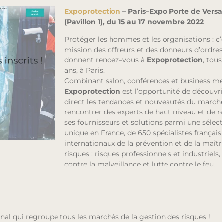
Expoprotection
–
Paris
–
Expo Porte de Versai
(Pavillon 1), du 15 au 17 novembre 2022
Protéger les hommes et les organisations : c’e
mission des offreurs et des donneurs d’ordres
donnent rendez
–
vous
à
Expoprotection
, tous
ans, à Paris.
Combinant salon, conférences et business me
Expoprotection
est l’opportunité d
e découvri
direct les tendances et nouveautés du marché
rencontrer des experts de haut niveau et de
r
ses fournisseurs et solutions parmi une sélect
unique en France, de 650 spécialistes
français
internationaux de la prévention et de
la maîtr
risques
: risques professionnels et
industriels,
contre la malveillance et lutte contre le feu.
al qui regroupe tous les marchés de la gestion des risques !