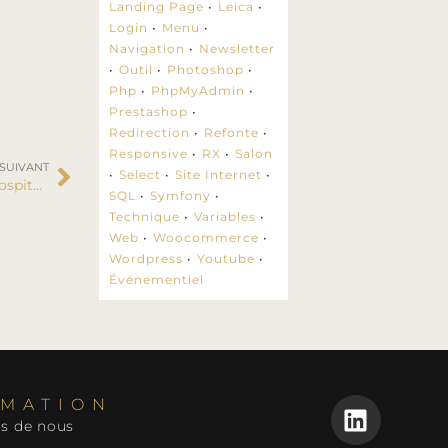
Landing Page
Leica
Login
Menu
Navigation
Newsletter
Outil
Photoshop
Php
PhpMyAdmin
Prestashop
Redirection
Refonte
Responsive
RX
Salon
 SUIVANT
Select
Site Internet
EquipHotel – Le salon des professionnels de l’Hospitality
SQL
Symfony
Technique
Variables
Web
Woocommerce
Wordpress
Youtube
Événementiel
RMATION
s de nous