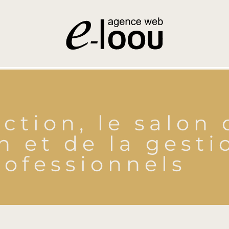
ction, le salon 
n et de la gesti
rofessionnels