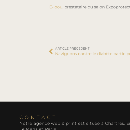
E-loou
, prestataire du salon Expoprotec
ARTICLE PRÉCÉDENT
CONTACT
Notre agence web & print est située à Chartres, e
Le Mans et Paris.