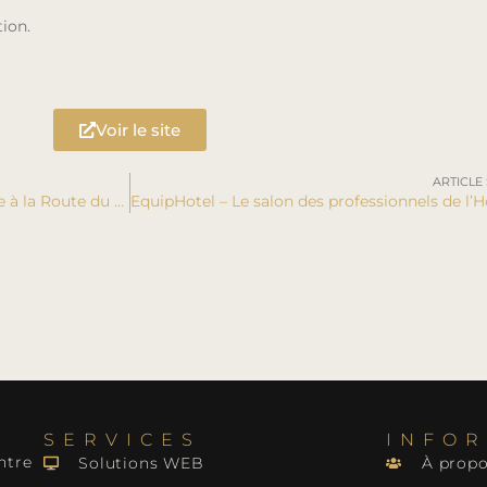
tion.
Voir le site
ARTICLE
Naviguons contre le diabète participe à la Route du Rhum
SERVICES
INFO
ntre
Solutions WEB
À propo