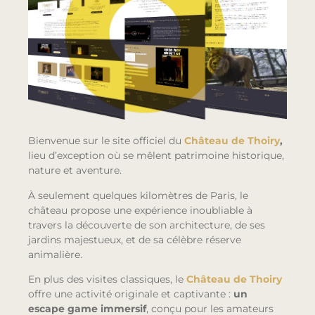
Bienvenue sur le site officiel du
Château de Thoiry
,
lieu d’exception où se mêlent patrimoine historique,
nature et aventure.
À seulement quelques kilomètres de Paris, le
château propose une expérience inoubliable à
travers la découverte de son architecture, de ses
jardins majestueux, et de sa célèbre réserve
animalière.
En plus des visites classiques, le
Château de Thoiry
offre une activité originale et captivante :
un
escape game immersif
, conçu pour les amateurs