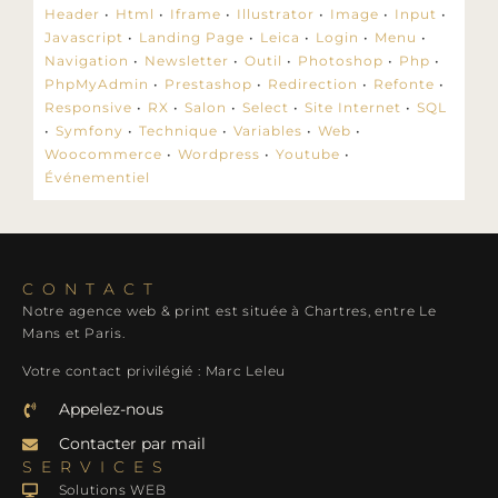
Header
Html
Iframe
Illustrator
Image
Input
Javascript
Landing Page
Leica
Login
Menu
Navigation
Newsletter
Outil
Photoshop
Php
PhpMyAdmin
Prestashop
Redirection
Refonte
Responsive
RX
Salon
Select
Site Internet
SQL
Symfony
Technique
Variables
Web
Woocommerce
Wordpress
Youtube
Événementiel
CONTACT
Notre agence web & print est située à Chartres, entre Le
Mans et Paris.
Votre contact privilégié : Marc Leleu
Appelez-nous
Contacter par mail
SERVICES
Solutions WEB