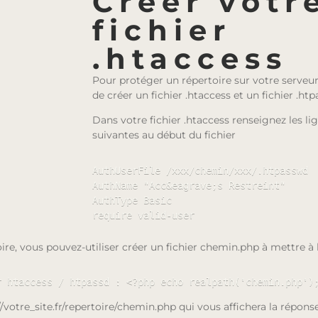
Créer votr
fichier
.htaccess
Pour protéger un répertoire sur votre serveur, 
de créer un fichier .htaccess et un fichier .ht
Dans votre fichier .htaccess renseignez les li
suivantes au début du fichier
AuthUserFile /xxx/chemin/xxx/.htpasswd

AuthName "Acc&eagrave;s Restreint"

AuthType Basic

require valid-user
re, vous pouvez-utiliser créer un fichier chemin.php à mettre à l
r htaccess / htpassd : <?php echo realpath('chemin.php')
/votre_site.fr/repertoire/chemin.php qui vous affichera la réponse