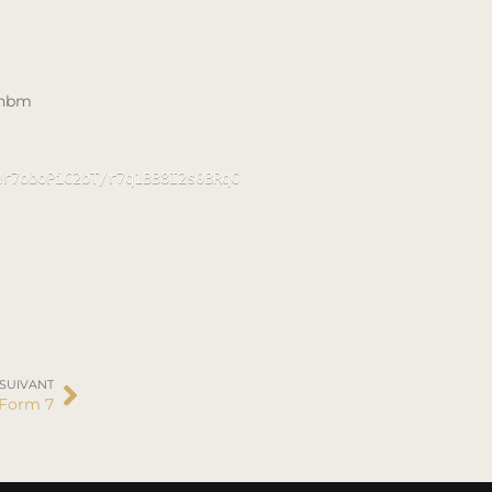
-nbm
Wr7oboPiC2bT/r7q1BB8I2s0BRqC      
 SUIVANT
 Form 7