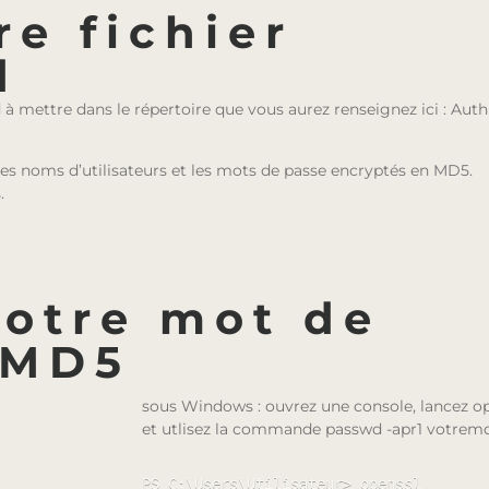
re fichier
d
wd à mettre dans le répertoire que vous aurez renseignez ici : Aut
les noms d’utilisateurs et les mots de passe encryptés en MD5.
.
votre mot de
 MD5
sous Windows : ouvrez une console, lancez 
et utlisez la commande passwd -apr1 votrem
PS C:\Users\Utilisateur> openssl
