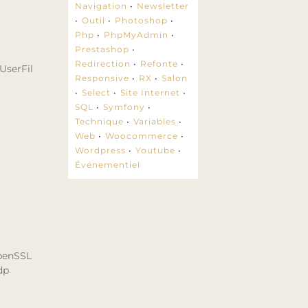
Navigation
Newsletter
Outil
Photoshop
Php
PhpMyAdmin
Prestashop
Redirection
Refonte
hUserFil
Responsive
RX
Salon
Select
Site Internet
SQL
Symfony
Technique
Variables
Web
Woocommerce
Wordpress
Youtube
Événementiel
openSSL
dp