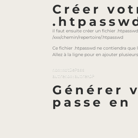
Créer vot
.htpassw
il faut ensuite créer un fichier .htpass
/xxx/chemin/repertoire/.htpasswd
Ce fichier .htpasswd ne contiendra que 
Allez à la ligne pour en ajouter plusieurs
nom:motDePass

Générer 
passe en