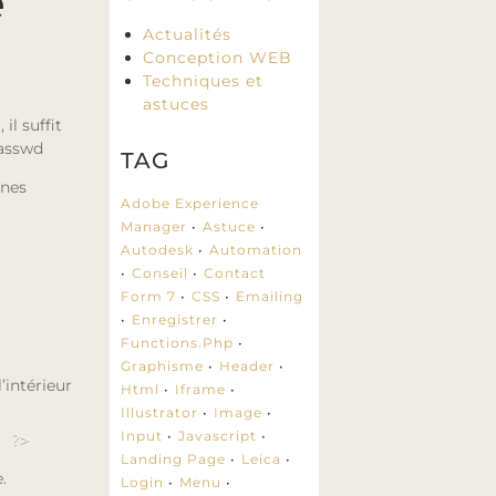
e
Actualités
Conception WEB
Techniques et
astuces
il suffit
passwd
TAG
gnes
Adobe Experience
Manager
Astuce
Autodesk
Automation
Conseil
Contact
Form 7
CSS
Emailing
Enregistrer
Functions.php
Graphisme
Header
’intérieur
Html
Iframe
Illustrator
Image
Input
Javascript
; ?>
Landing Page
Leica
.
Login
Menu