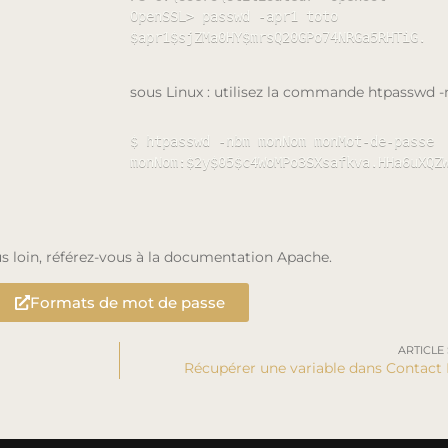
OpenSSL> passwd -apr1 toto

sous Linux : utilisez la commande htpasswd 
$ htpasswd -nbm monNom monMot-de-passe

monNom:$2y$05$c4WoMPo3SXsafkva.HHa6uXQZ
us loin, référez-vous à la documentation Apache.
Formats de mot de passe
ARTICLE
Récupérer une variable dans Contact