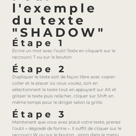
l'exemple
du texte
"SHADOW"
Étape 1
Écrire un mot avec l’outil Texte en cliquant sur le
raccourci T ou sur le bouton
Étape 2
Dupliquer le texte soit de façon libre avec copier-
coller et le placer où vous voulez, soit en
sélectionnant le texte tout en appuyant sur Alt et
glisser le texte puis relâcher, cliquer sur Shift en
même temps pour le diriger selon la grille.
Étape 3
Maintenant que vous avez placé votre texte, prenez
l’outil « dégradé de forme ». Il suffit de cliquer sur le
raccourci W ou sur le bouton
, sinon dans le menu