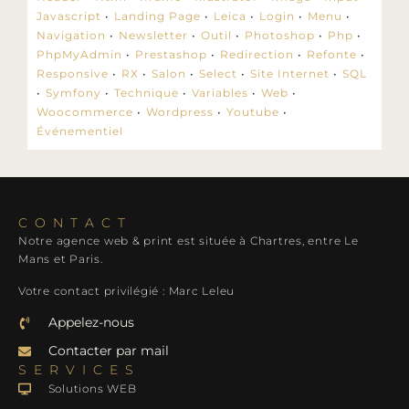
Javascript
Landing Page
Leica
Login
Menu
Navigation
Newsletter
Outil
Photoshop
Php
PhpMyAdmin
Prestashop
Redirection
Refonte
Responsive
RX
Salon
Select
Site Internet
SQL
Symfony
Technique
Variables
Web
Woocommerce
Wordpress
Youtube
Événementiel
CONTACT
Notre agence web & print est située à Chartres, entre Le
Mans et Paris.
Votre contact privilégié : Marc Leleu
Appelez-nous
Contacter par mail
SERVICES
Solutions WEB