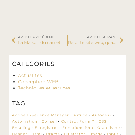
ARTICLE PRÉCÉDENT
ARTICLE SUIVANT
La Maison du carnet
Refonte site web, quand et pourquoi ?
CATÉGORIES
Actualités
Conception WEB
Techniques et astuces
TAG
Adobe Experience Manager
Astuce
Autodesk
Automation
Conseil
Contact Form 7
CSS
Emailing
Enregistrer
Functions.php
Graphisme
Header
Html
Iframe
Illustrator
Image
Input